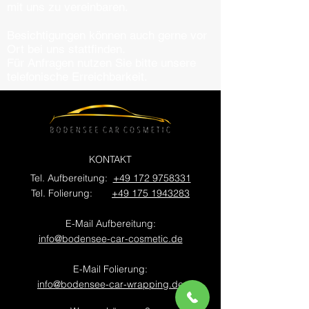
mit uns zu vereinbaren.
Besichtigungen können auch gerne vor
Ort bei uns stattfinden.
Für Anfragen nutzen Sie bitte unsere
telefonische Erreichbarkeit.
KONTAKT
Tel. Aufbereitung:
+49 172 9758331
Tel. Folierung:
+49 175 1943283
E-Mail Aufbereitung:
info@bodensee-car-cosmetic.de
E-Mail Folierung:
info@bodensee-car-wrapping.de